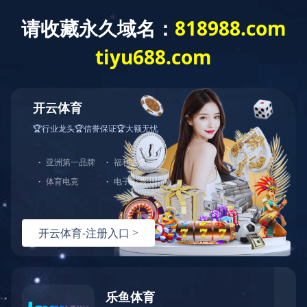
您好，欢迎光临华体会官方端网站登录入口官网！
网站首页
关于中大
产品展示