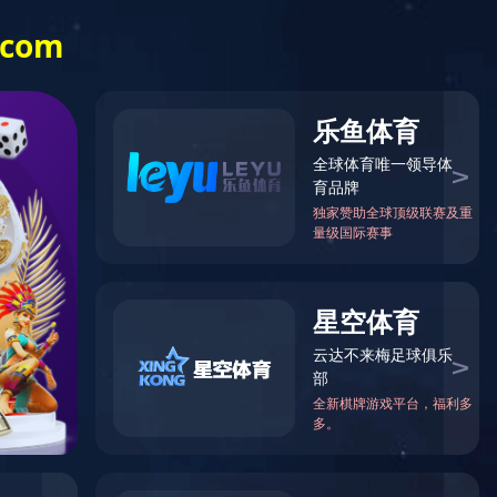
企业分站
|
网站地图
|
RSS
|
XML
|
您有
5
条询盘信息!
135-0483-4620
闻中心
在线留言
华体会huatihui（中
国）