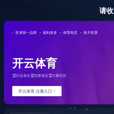
您好，欢迎光临华体会官方端网站登录入口官网！
网站首页
关于中大
产品