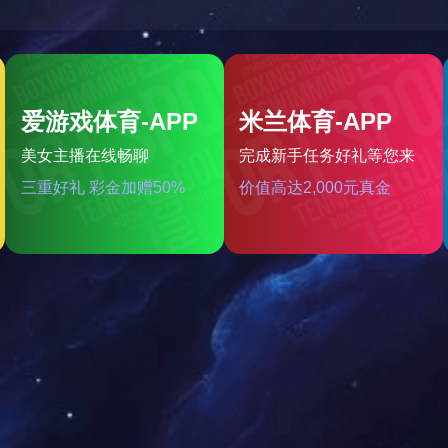
办的颁奖会议上，我公司荣获“中国木工机械行业优秀科技创新企业”