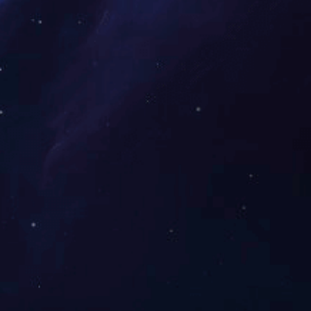
械生产企业”称号